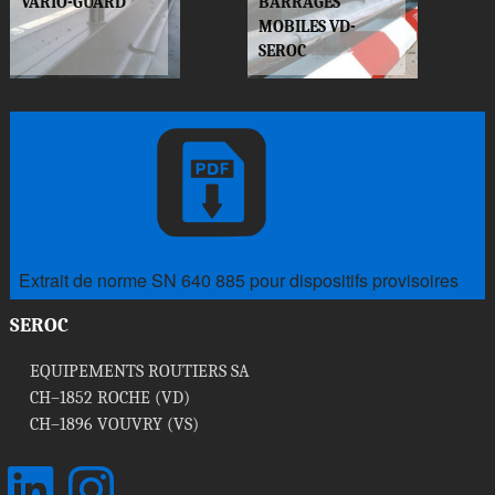
VARIO-GUARD
BARRAGES
MOBILES VD-
SEROC
e
Extrait de norme SN 640 885 pour dispositifs provisoires
SEROC
EQUIPEMENTS ROUTIERS SA
CH–1852 ROCHE (VD)
CH–1896 VOUVRY (VS)
LinkedIn
Instagram